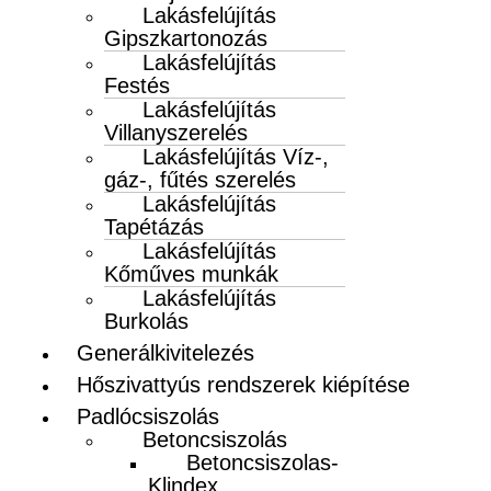
Lakásfelújítás
Gipszkartonozás
Lakásfelújítás
Festés
Lakásfelújítás
Villanyszerelés
Lakásfelújítás Víz-,
gáz-, fűtés szerelés
Lakásfelújítás
Tapétázás
Lakásfelújítás
Kőműves munkák
Lakásfelújítás
Burkolás
Generálkivitelezés
Hőszivattyús rendszerek kiépítése
Padlócsiszolás
Betoncsiszolás
Betoncsiszolas-
Klindex