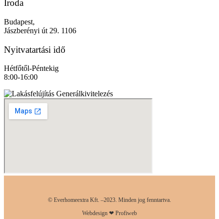
Iroda
Budapest,
Jászberényi út 29. 1106
Nyitvatartási idő
Hétfőtől-Péntekig
8:00-16:00
© Everhomeextra Kft. –2023. Minden jog fenntartva.
Webdesign ❤ Profiweb