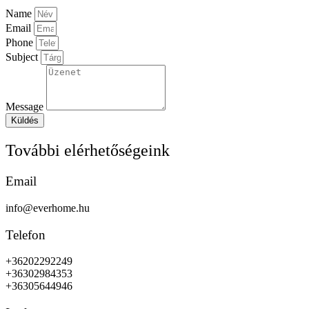
Name
Email
Phone
Subject
Message
Küldés
További elérhetőségeink
Email
info@everhome.hu
Telefon
+36202292249
+36302984353
+36305644946