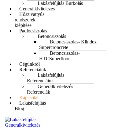
Lakásfelújítás Burkolás
Generálkivitelezés
Hőszivattyús
rendszerek
kiépítése
Padlócsiszolás
Betoncsiszolás
Betoncsiszolas- Klindex
Supercroncrete
Betoncsiszolas-
HTCSuperfloor
Cégünkről
Referenciáink
Lakásfelújítás
Referenciáink
Generálkivitelezés
Referenciák
Kapcsolat
Lakásfelújítás
Blog