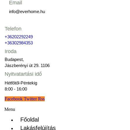
Email
info@everhome.hu
Telefon
+36202292249
+36302984353
Iroda
Budapest,
Jászberényi út 29. 1106
Nyitvatartási idő
Hétfőtől-Péntekig
8:00 - 16:00
Facebook
Twitter
Rss
Menu
Főoldal
Lakásfelújítás